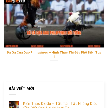
Đá Gà Cựa Dao Philippines – Hình Thức Thi Đấu Phổ Biến Top
1
BÀI VIẾT MỚI
Kiến Thức Đá Gà – Tất Tần Tật Những Điều