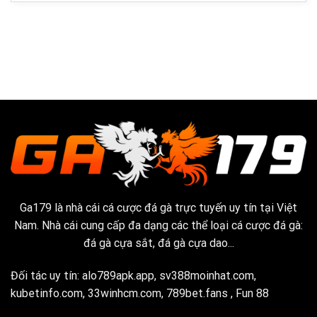
Ga179 là nhà cái cá cược đá gà trực tuyến uy tín tại Việt
Nam. Nhà cái cung cấp đa dạng các thể loại cá cược đá gà:
đá gà cựa sắt, đá gà cựa dao...
Đối tác uy tín:
alo789apk.app
,
sv388moinhat.com
,
kubetinfo.com
,
33winhcm.com
,
789bet.fans
,
Fun 88